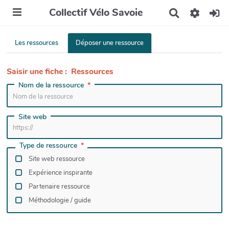
Collectif Vélo Savoie
R
e
c
h
Les ressources
Déposer une ressource
e
r
c
Saisir une fiche : Ressources
h
Nom de la ressource
e
r
Site web
Type de ressource
Site web ressource
Expérience inspirante
Partenaire ressource
Méthodologie / guide