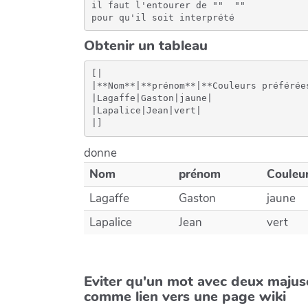
il faut l'entourer de "" 
 "" 

pour qu'il soit interprété
Obtenir un tableau
[|

|**Nom**|**prénom**|**Couleurs préférées
|Lagaffe|Gaston|jaune|

|Lapalice|Jean|vert|

donne
Nom
prénom
Couleur
Lagaffe
Gaston
jaune
Lapalice
Jean
vert
Eviter qu'un mot avec deux majus
comme lien vers une page wiki