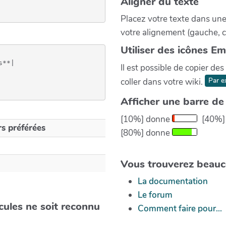
Aligner du texte
Placez votre texte dans une
votre alignement (gauche, cen
Utiliser des icônes Em
**|

Il est possible de copier de
Par e
coller dans votre wiki.
Afficher une barre de
[10%] donne
[40%]
s préférées
[80%] donne
Vous trouverez beauc
La documentation
Le forum
cules ne soit reconnu
Comment faire pour...