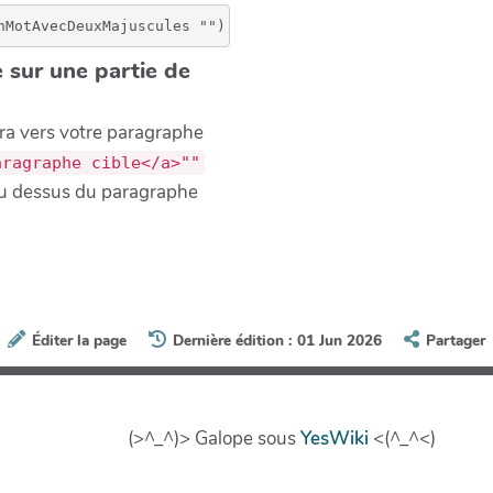
nMotAvecDeuxMajuscules "") pour qu'il ne soit pas interp
e sur une partie de
ira vers votre paragraphe
aragraphe cible</a>""
 au dessus du paragraphe
Éditer la page
Dernière édition : 01 Jun 2026
Partager
(>^_^)> Galope sous
YesWiki
<(^_^<)