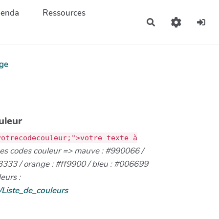
enda
Ressources
Rechercher
ge
uleur
votrecodecouleur;">votre texte à
es codes couleur => mauve : #990066 /
c3333 / orange : #ff9900 / bleu : #006699
eurs :
i/Liste_de_couleurs