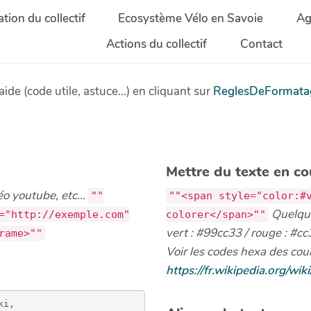
tion du collectif
Ecosystème Vélo en Savoie
Ag
Actions du collectif
Contact
ide (code utile, astuce...) en cliquant sur
ReglesDeFormata
Mettre du texte en co
o youtube, etc...
""
""<span style="color:#
Quelqu
="http://exemple.com"
colorer</span>""
vert : #99cc33 / rouge : #c
rame>""
Voir les codes hexa des coul
https://fr.wikipedia.org/wik
i, 
