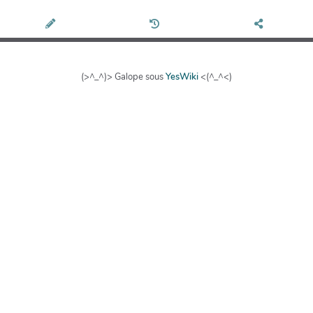
(>^_^)> Galope sous
YesWiki
<(^_^<)