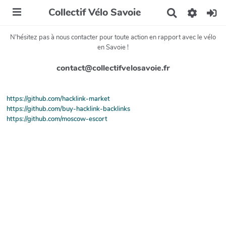
Collectif Vélo Savoie
R
e
c
N'hésitez pas à nous contacter pour toute action en rapport avec le vélo
h
en Savoie !
e
r
contact@collectifvelosavoie.fr
c
h
e
r
https://github.com/hacklink-market
https://github.com/buy-hacklink-backlinks
https://github.com/moscow-escort