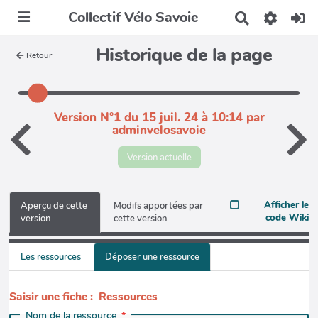
Collectif Vélo Savoie
R
e
c
Historique de la page
Retour
h
e
r
c
h
Version N°1 du 15 juil. 24 à 10:14 par
e
adminvelosavoie
r
Version actuelle
Afficher le
Aperçu de cette
Modifs apportées par
code Wiki
version
cette version