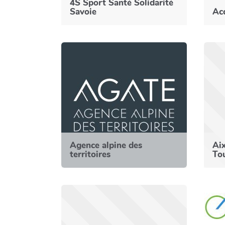
4S Sport Santé Solidarité
Savoie
Acc
Agence alpine des
Aix
territoires
To