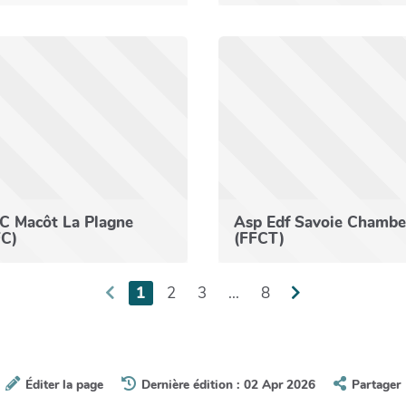
C Macôt La Plagne
Asp Edf Savoie Chambe
FC)
(FFCT)
1
2
3
...
8
Éditer la page
Dernière édition : 02 Apr 2026
Partager