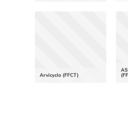
AS
Arvicyclo (FFCT)
(F