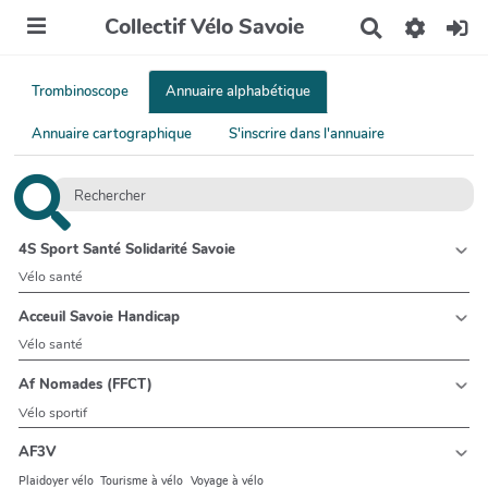
Collectif Vélo Savoie
R
e
c
h
Trombinoscope
Annuaire alphabétique
e
r
Annuaire cartographique
S'inscrire dans l'annuaire
c
h
e
r
4S Sport Santé Solidarité Savoie
Vélo santé
Acceuil Savoie Handicap
Vélo santé
Af Nomades (FFCT)
Vélo sportif
AF3V
Plaidoyer vélo
Tourisme à vélo
Voyage à vélo