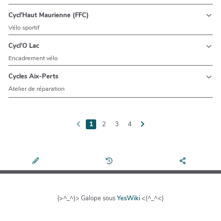
Cycl'Haut Maurienne (FFC)
Vélo sportif
Cycl'O Lac
Encadrement vélo
Cycles Aix-Perts
Atelier de réparation
1
2
3
4
(>^_^)> Galope sous
YesWiki
<(^_^<)