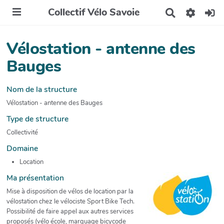
Collectif Vélo Savoie
R
e
c
h
Vélostation - antenne des
e
r
Bauges
c
h
e
Nom de la structure
r
Vélostation - antenne des Bauges
Type de structure
Collectivité
Domaine
Location
Ma présentation
Mise à disposition de vélos de location par la
vélostation chez le vélociste Sport Bike Tech.
Possibilité de faire appel aux autres services
proposés (vélo école, marquage bicycode