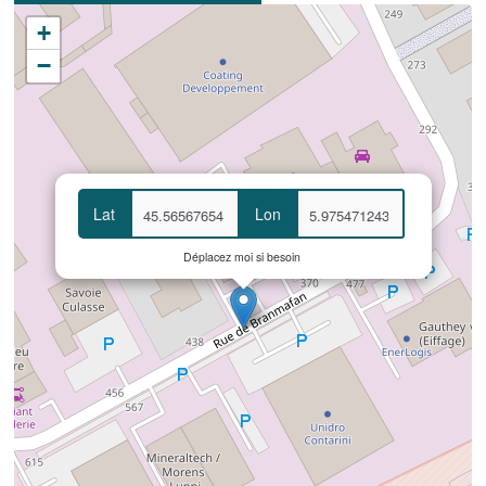
+
−
Lat
Lon
Déplacez moi si besoin