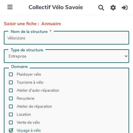
Collectif Vélo Savoie
R
e
c
Saisir une fiche : Annuaire
h
e
Nom de la structure
r
c
h
Type de structure
e
r
Domaine
Plaidoyer vélo
Tourisme à vélo
Atelier d'auto-réparation
Recyclerie
Atelier de réparation
Location
Vente de vélo
Voyage à vélo