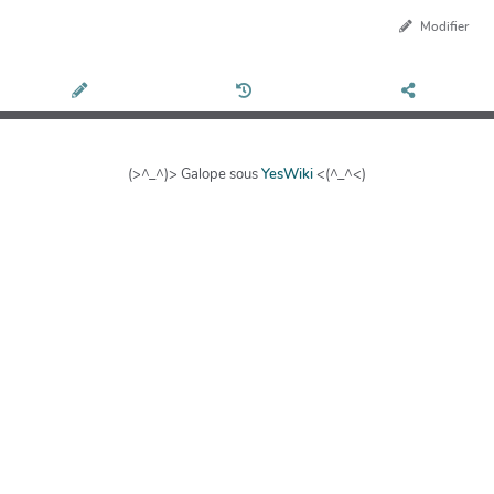
Modifier
(>^_^)> Galope sous
YesWiki
<(^_^<)