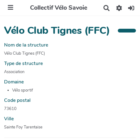
Collectif Vélo Savoie
R
e
c
h
Vélo Club Tignes (FFC)
e
r
c
Nom de la structure
h
Vélo Club Tignes (FFC)
e
r
Type de structure
Association
Domaine
Vélo sportif
Code postal
73610
Ville
Sainte Foy Tarentaise