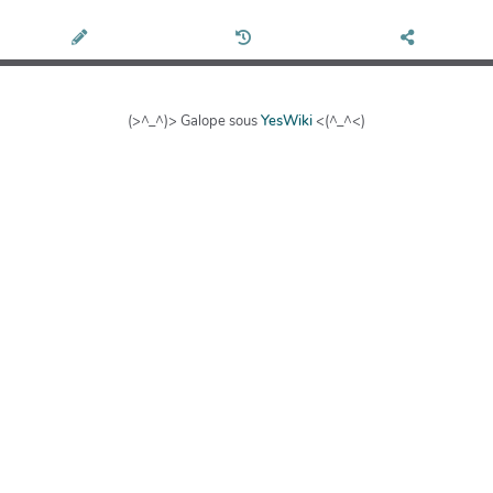
(>^_^)> Galope sous
YesWiki
<(^_^<)