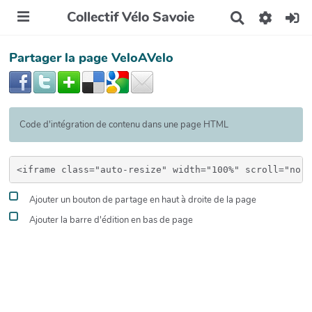
Collectif Vélo Savoie
R
e
c
Partager la page VeloAVelo
h
e
r
c
h
e
Code d'intégration de contenu dans une page HTML
r
Ajouter un bouton de partage en haut à droite de la page
Ajouter la barre d'édition en bas de page