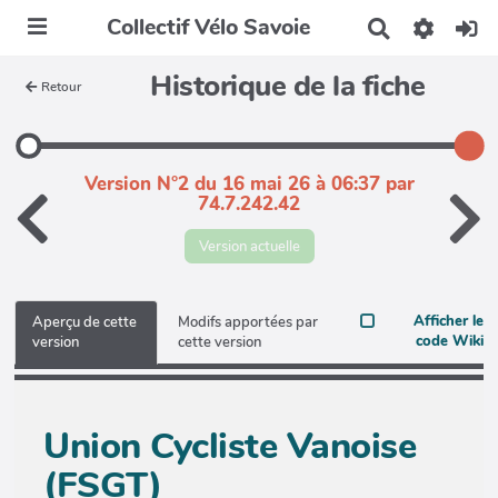
Collectif Vélo Savoie
R
e
c
Historique de la fiche
Retour
h
e
r
c
h
Version N°2 du 16 mai 26 à 06:37 par
e
74.7.242.42
r
Version actuelle
Afficher le
Aperçu de cette
Modifs apportées par
code Wiki
version
cette version
Union Cycliste Vanoise
(FSGT)