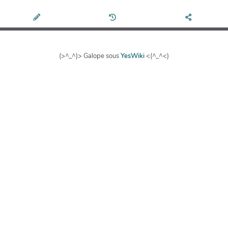
(>^_^)> Galope sous
YesWiki
<(^_^<)