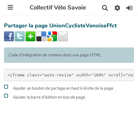
Collectif Vélo Savoie
R
e
c
Partager la page UnionCyclisteVanoiseFfct
h
e
r
c
h
e
Code d'intégration de contenu dans une page HTML
r
Ajouter un bouton de partage en haut à droite de la page
Ajouter la barre d'édition en bas de page