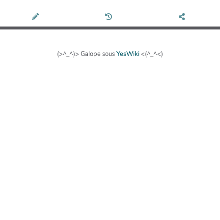
(>^_^)> Galope sous
YesWiki
<(^_^<)