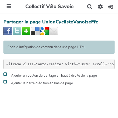
Collectif Vélo Savoie
R
e
c
Partager la page UnionCyclisteVanoiseFfc
h
e
r
c
h
e
Code d'intégration de contenu dans une page HTML
r
Ajouter un bouton de partage en haut à droite de la page
Ajouter la barre d'édition en bas de page