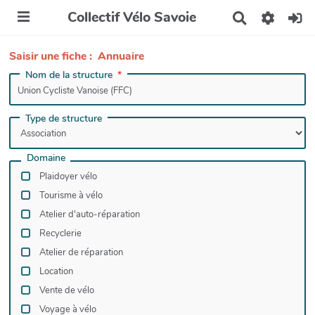
Collectif Vélo Savoie
R
e
c
Saisir une fiche : Annuaire
h
e
Nom de la structure
r
c
h
Type de structure
e
r
Domaine
Plaidoyer vélo
Tourisme à vélo
Atelier d'auto-réparation
Recyclerie
Atelier de réparation
Location
Vente de vélo
Voyage à vélo