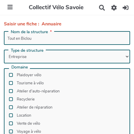
Collectif Vélo Savoie
R
e
c
Saisir une fiche : Annuaire
h
e
Nom de la structure
r
c
h
Type de structure
e
r
Domaine
Plaidoyer vélo
Tourisme à vélo
Atelier d'auto-réparation
Recyclerie
Atelier de réparation
Location
Vente de vélo
Voyage à vélo