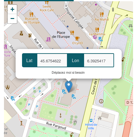
+
−
Lat
Lon
Déplacez moi si besoin