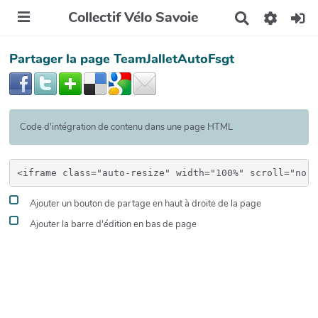
Collectif Vélo Savoie
R
e
c
Partager la page TeamJalletAutoFsgt
h
e
r
c
h
e
Code d'intégration de contenu dans une page HTML
r
Ajouter un bouton de partage en haut à droite de la page
Ajouter la barre d'édition en bas de page