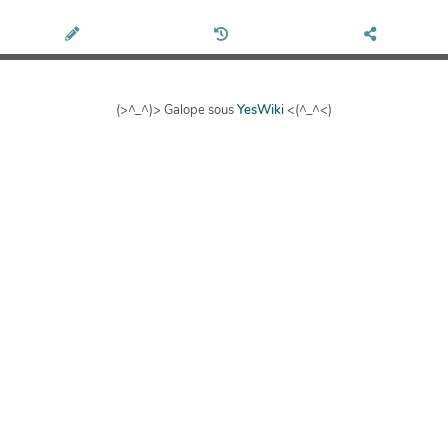
(>^_^)> Galope sous
YesWiki
<(^_^<)