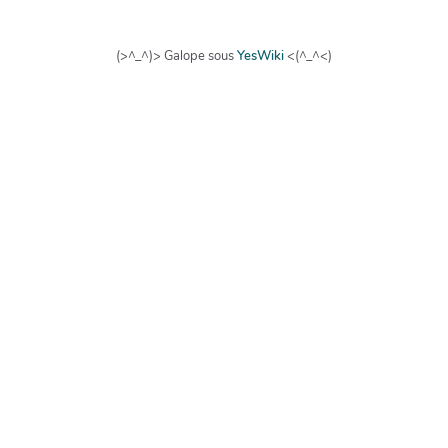
(>^_^)> Galope sous
YesWiki
<(^_^<)