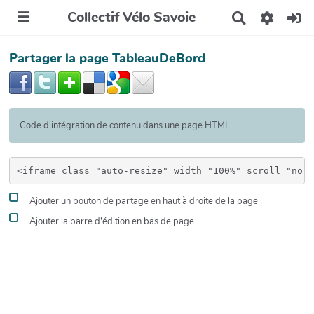
Collectif Vélo Savoie
R
e
c
Partager la page TableauDeBord
h
e
r
c
h
e
Code d'intégration de contenu dans une page HTML
r
Ajouter un bouton de partage en haut à droite de la page
Ajouter la barre d'édition en bas de page