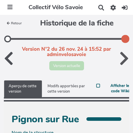
Collectif Vélo Savoie
R
e
c
Historique de la fiche
Retour
h
e
r
c
h
Version N°2 du 26 nov. 24 à 15:52 par
e
adminvelosavoie
r
Version actuelle
Afficher le
Aperçu de cette
Modifs apportées par
code Wiki
version
cette version
Pignon sur Rue
Nom de la structure