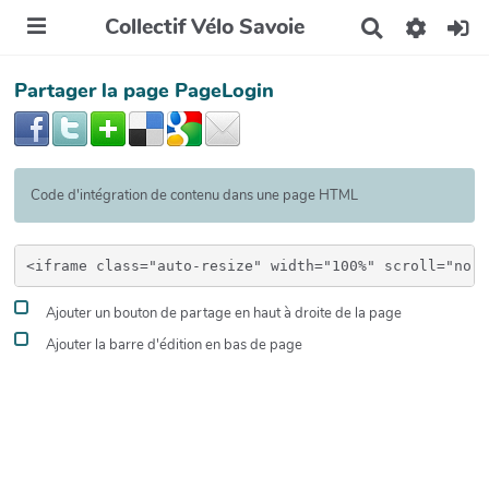
Collectif Vélo Savoie
R
e
c
Partager la page PageLogin
h
e
r
c
h
e
Code d'intégration de contenu dans une page HTML
r
Ajouter un bouton de partage en haut à droite de la page
Ajouter la barre d'édition en bas de page