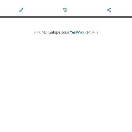
(>^_^)> Galope sous
YesWiki
<(^_^<)