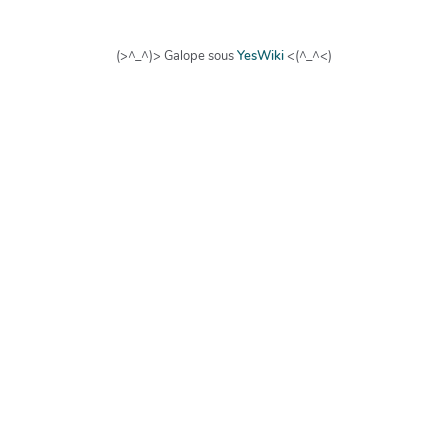
(>^_^)> Galope sous
YesWiki
<(^_^<)