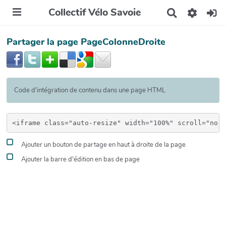
Collectif Vélo Savoie
R
e
c
Partager la page PageColonneDroite
h
e
r
c
h
e
Code d'intégration de contenu dans une page HTML
r
Ajouter un bouton de partage en haut à droite de la page
Ajouter la barre d'édition en bas de page