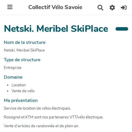
Collectif Vélo Savoie
R
e
c
h
Netski. Meribel SkiPlace
e
r
c
Nom de la structure
h
Netski. Meribel SkiPlace
e
r
Type de structure
Entreprise
Domaine
Location
Vente de vélo
Ma présentation
Service de location de vélos électriques.
Rossignol et KTM sont nos partenaires VTT/vélo électrique.
Vente d’articles de randonnée et de plein air.