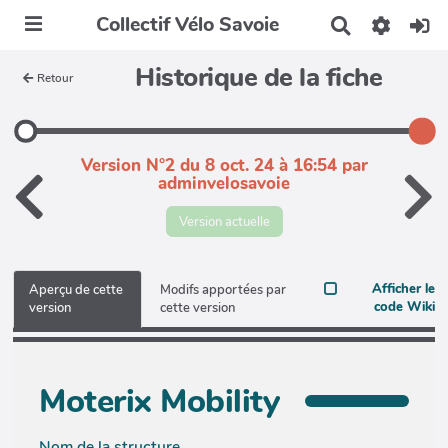
Collectif Vélo Savoie
R
e
c
Historique de la fiche
Retour
h
e
r
c
h
Version N°2 du 8 oct. 24 à 16:54 par
e
adminvelosavoie
r
Version actuelle
Afficher le
Aperçu de cette
Modifs apportées par
code Wiki
version
cette version
Moterix Mobility
Nom de la structure