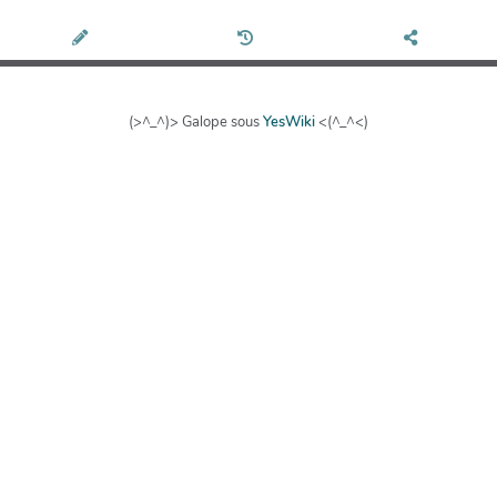
(>^_^)> Galope sous
YesWiki
<(^_^<)