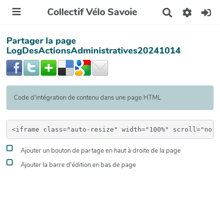
Collectif Vélo Savoie
R
e
c
Partager la page
h
e
LogDesActionsAdministratives20241014
r
c
h
e
r
Code d'intégration de contenu dans une page HTML
Ajouter un bouton de partage en haut à droite de la page
Ajouter la barre d'édition en bas de page