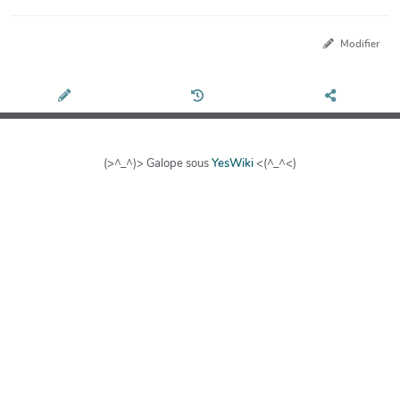
Modifier
(>^_^)> Galope sous
YesWiki
<(^_^<)