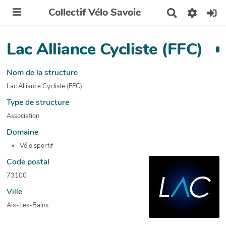
Collectif Vélo Savoie
R
e
c
h
Lac Alliance Cycliste (FFC)
e
r
c
Nom de la structure
h
Lac Alliance Cycliste (FFC)
e
r
Type de structure
Association
Domaine
Vélo sportif
Code postal
73100
Ville
Aix-Les-Bains