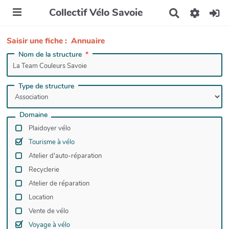
Collectif Vélo Savoie
R
e
c
Saisir une fiche : Annuaire
h
e
Nom de la structure
r
c
h
Type de structure
e
r
Domaine
Plaidoyer vélo
Tourisme à vélo
Atelier d'auto-réparation
Recyclerie
Atelier de réparation
Location
Vente de vélo
Voyage à vélo