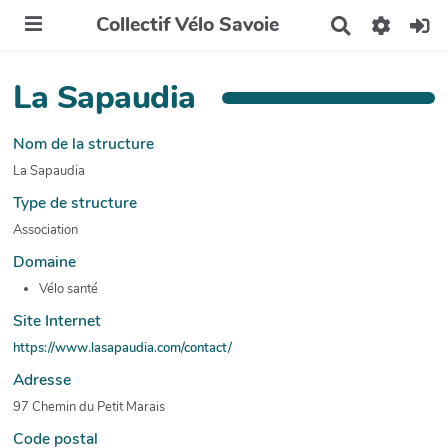
Collectif Vélo Savoie
R
e
c
h
La Sapaudia
e
r
c
Nom de la structure
h
La Sapaudia
e
r
Type de structure
Association
Domaine
Vélo santé
Site Internet
https://www.lasapaudia.com/contact/
Adresse
97 Chemin du Petit Marais
Code postal