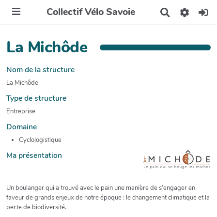
Collectif Vélo Savoie
R
e
c
h
La Michôde
e
r
c
Nom de la structure
h
La Michôde
e
r
Type de structure
Entreprise
Domaine
Cyclologistique
Ma présentation
Un boulanger qui a trouvé avec le pain une manière de s’engager en
faveur de grands enjeux de notre époque : le changement climatique et la
perte de biodiversité.