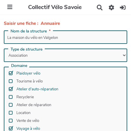
Collectif Vélo Savoie
R
e
c
Saisir une fiche : Annuaire
h
e
Nom de la structure
r
c
h
Type de structure
e
r
Domaine
Plaidoyer vélo
Tourisme à vélo
Atelier d'auto-réparation
Recyclerie
Atelier de réparation
Location
Vente de vélo
Voyage à vélo