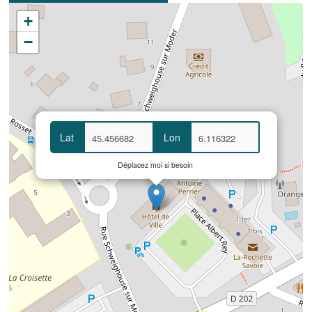
+
−
Lat
Lon
Déplacez moi si besoin