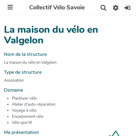
Collectif Vélo Savoie
R
e
c
h
La maison du vélo en
e
r
Valgelon
c
h
e
Nom de la structure
r
La maison du vélo en Valgelon
Type de structure
Association
Domaine
Plaidoyer vélo
Atelier d'auto-réparation
Voyage à vélo
Encadrement vélo
Vélo sportif
Ma présentation