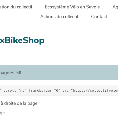
tion du collectif
Ecosystème Vélo en Savoie
Ag
Actions du collectif
Contact
exBikeShop
e page HTML
à droite de la page
age