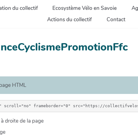
tion du collectif
Ecosystème Vélo en Savoie
Ag
Actions du collectif
Contact
ranceCyclismePromotionFfc
e page HTML
à droite de la page
age