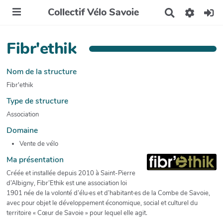
Collectif Vélo Savoie
R
e
c
h
Fibr'ethik
e
r
c
Nom de la structure
h
Fibr'ethik
e
r
Type de structure
Association
Domaine
Vente de vélo
Ma présentation
Créée et installée depuis 2010 à Saint-Pierre
d’Albigny, Fibr’Ethik est une association loi
1901 née de la volonté d’élu·es et d’habitant·es de la Combe de Savoie,
avec pour objet le développement économique, social et culturel du
territoire « Cœur de Savoie » pour lequel elle agit.