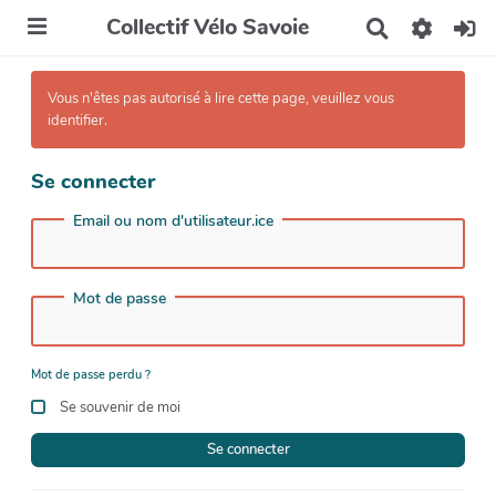
Collectif Vélo Savoie
R
e
c
h
Vous n'êtes pas autorisé à lire cette page, veuillez vous
e
identifier.
r
c
h
Se connecter
e
r
Email ou nom d'utilisateur.ice
Mot de passe
Mot de passe perdu ?
Se souvenir de moi
Se connecter