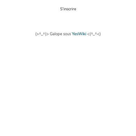
S'inscrire
(>^_^)> Galope sous
YesWiki
<(^_^<)