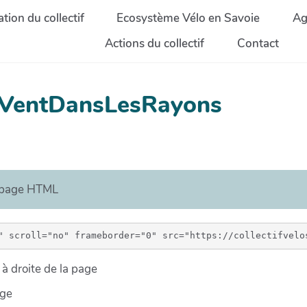
tion du collectif
Ecosystème Vélo en Savoie
Ag
Actions du collectif
Contact
uVentDansLesRayons
e page HTML
à droite de la page
age