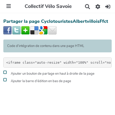
Collectif Vélo Savoie
R
e
c
Partager la page CyclotouristesAlbertvilloisFfct
h
e
r
c
h
e
Code d'intégration de contenu dans une page HTML
r
Ajouter un bouton de partage en haut à droite de la page
Ajouter la barre d'édition en bas de page