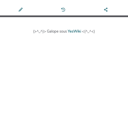
(>^_^)> Galope sous
YesWiki
<(^_^<)