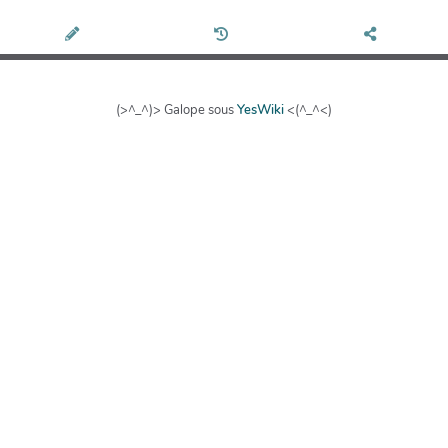
(>^_^)> Galope sous
YesWiki
<(^_^<)