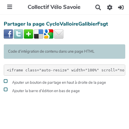
Collectif Vélo Savoie
R
e
c
Partager la page CycloValloireGalibierFsgt
h
e
r
c
h
e
Code d'intégration de contenu dans une page HTML
r
Ajouter un bouton de partage en haut à droite de la page
Ajouter la barre d'édition en bas de page