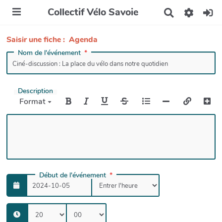
Collectif Vélo Savoie
R
e
c
Saisir une fiche : Agenda
h
e
Nom de l'événement
r
c
h
e
Description
r
Format
Début de l'événement