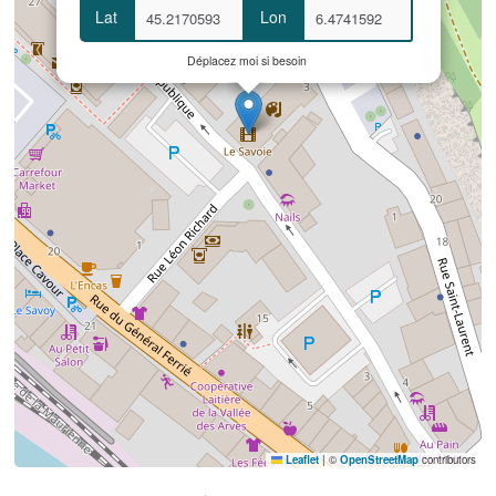
Lat
Lon
Déplacez moi si besoin
Leaflet
|
©
OpenStreetMap
contributors