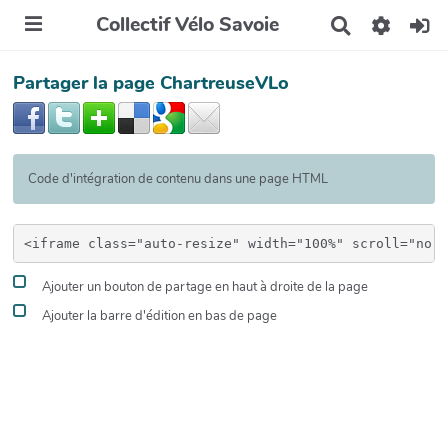
Collectif Vélo Savoie
R
e
c
Partager la page ChartreuseVLo
h
e
r
c
h
e
Code d'intégration de contenu dans une page HTML
r
Ajouter un bouton de partage en haut à droite de la page
Ajouter la barre d'édition en bas de page