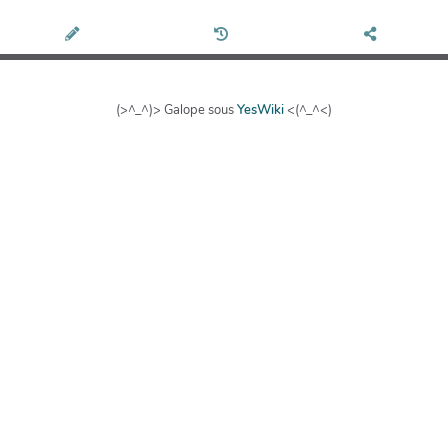
(>^_^)> Galope sous
YesWiki
<(^_^<)