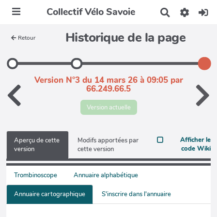
Collectif Vélo Savoie
R
e
c
Historique de la page
Retour
h
e
r
c
h
Version N°3 du 14 mars 26 à 09:05 par
e
66.249.66.5
r
Version actuelle
Afficher le
Aperçu de cette
Modifs apportées par
code Wiki
version
cette version