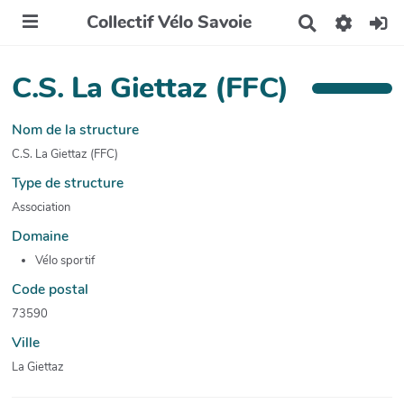
Collectif Vélo Savoie
R
e
c
h
C.S. La Giettaz (FFC)
e
r
c
Nom de la structure
h
C.S. La Giettaz (FFC)
e
r
Type de structure
Association
Domaine
Vélo sportif
Code postal
73590
Ville
La Giettaz