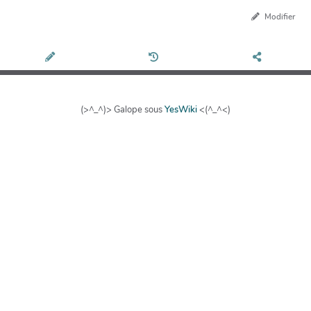
Modifier
(>^_^)> Galope sous
YesWiki
<(^_^<)