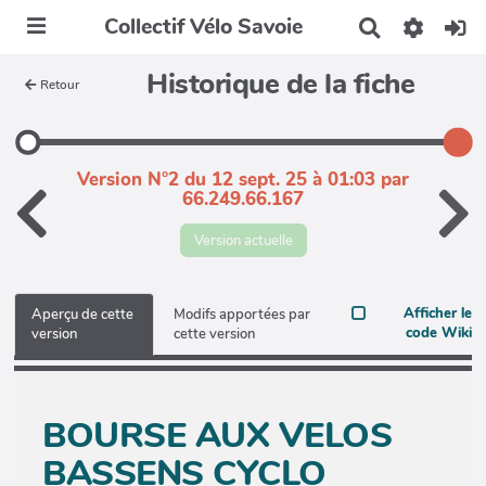
Collectif Vélo Savoie
R
e
c
Historique de la fiche
Retour
h
e
r
c
h
Version N°2 du 12 sept. 25 à 01:03 par
e
66.249.66.167
r
Version actuelle
Afficher le
Aperçu de cette
Modifs apportées par
code Wiki
version
cette version
BOURSE AUX VELOS
BASSENS CYCLO