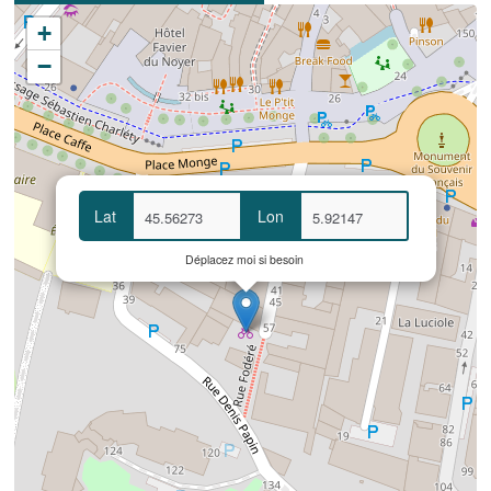
+
−
Lat
Lon
Déplacez moi si besoin