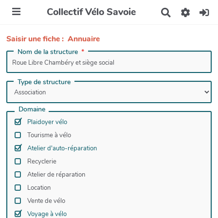
Collectif Vélo Savoie
R
e
c
Saisir une fiche : Annuaire
h
e
Nom de la structure
r
c
h
Type de structure
e
r
Domaine
Plaidoyer vélo
Tourisme à vélo
Atelier d'auto-réparation
Recyclerie
Atelier de réparation
Location
Vente de vélo
Voyage à vélo