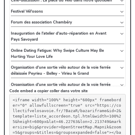
Code embed a copier coller dans votre site
<iframe width="100%" height="600px" framebord
er="0" allowfullscreen="true" src="https://co
llectifvelosavoie.fr/?BazaR/bazariframe&id=2&
template=liste_accordeon.tpl.html&width=100%2
5&height=600px&lat=46.22763&lon=2.213749&mark
ersize=big&provider=OpenStreetMap.Mapnik&zoom
=5&groups=&titles=&groupsexpanded=false"></ba