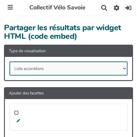
Collectif Vélo Savoie
R
e
c
h
Partager les résultats par widget
e
HTML (code embed)
r
c
h
Type de visualisation
e
r
Ajouter des facettes