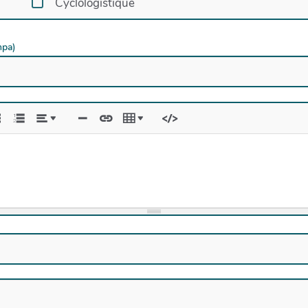
Cyclologistique
mpa)