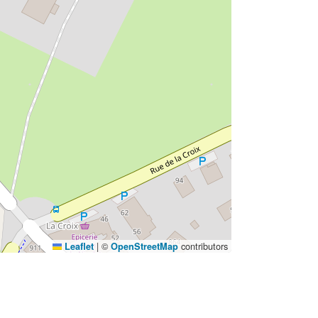
|
©
contributors
Leaflet
OpenStreetMap