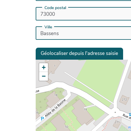
Code postal
Ville
Géolocaliser depuis l'adresse saisie
+
−