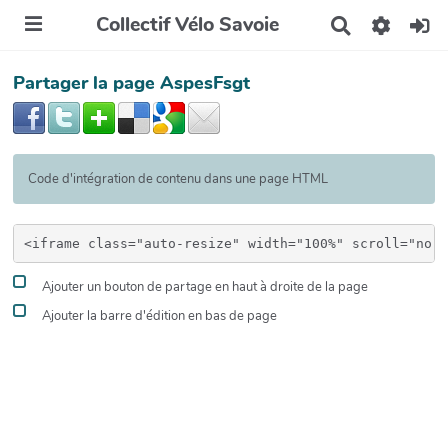
Collectif Vélo Savoie
R
e
c
Partager la page AspesFsgt
h
e
r
c
h
e
Code d'intégration de contenu dans une page HTML
r
Ajouter un bouton de partage en haut à droite de la page
Ajouter la barre d'édition en bas de page