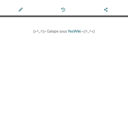
(>^_^)> Galope sous
YesWiki
<(^_^<)