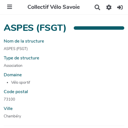
Collectif Vélo Savoie
R
e
c
h
ASPES (FSGT)
e
r
c
Nom de la structure
h
ASPES (FSGT)
e
r
Type de structure
Association
Domaine
Vélo sportif
Code postal
73100
Ville
Chambéry