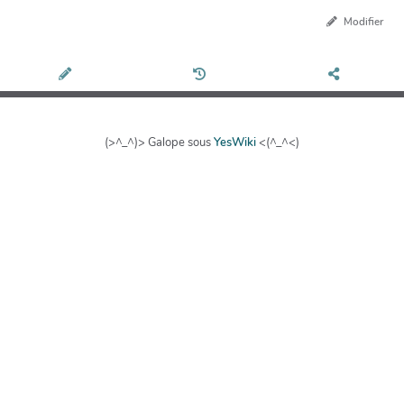
Modifier
(>^_^)> Galope sous
YesWiki
<(^_^<)